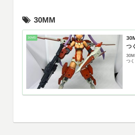
30MM
30
30MS
つ
30M
つく